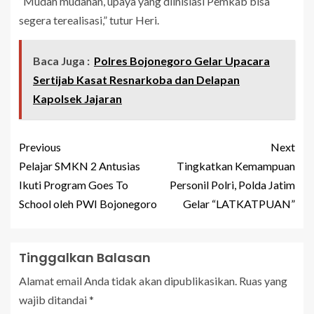
“Mudah mudahan, upaya yang diinisiasi Pemkab bisa
segera terealisasi,” tutur Heri.
Baca Juga :
Polres Bojonegoro Gelar Upacara
Sertijab Kasat Resnarkoba dan Delapan
Kapolsek Jajaran
Previous
Next
Pelajar SMKN 2 Antusias
Tingkatkan Kemampuan
Ikuti Program Goes To
Personil Polri, Polda Jatim
School oleh PWI Bojonegoro
Gelar “LATKATPUAN”
Tinggalkan Balasan
Alamat email Anda tidak akan dipublikasikan.
Ruas yang
wajib ditandai
*