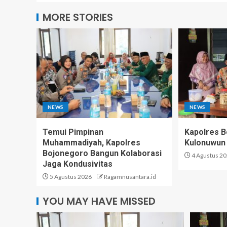
MORE STORIES
NEWS
NEWS
Temui Pimpinan
Kapolres 
Muhammadiyah, Kapolres
Kulonuwun
Bojonegoro Bangun Kolaborasi
4 Agustus 2
Jaga Kondusivitas
5 Agustus 2026
Ragamnusantara.id
YOU MAY HAVE MISSED