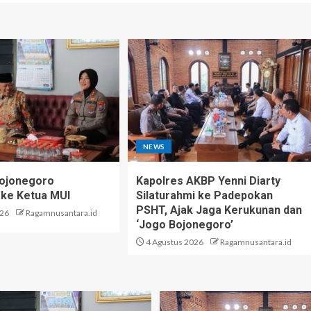
NEWS
Bojonegoro
Kapolres AKBP Yenni Diarty
 ke Ketua MUI
Silaturahmi ke Padepokan
PSHT, Ajak Jaga Kerukunan dan
026
Ragamnusantara.id
‘Jogo Bojonegoro’
4 Agustus 2026
Ragamnusantara.id