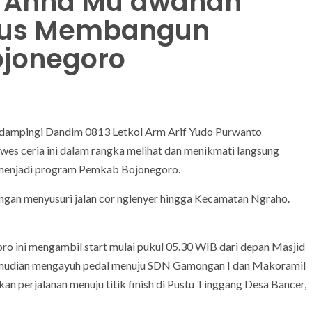
o Anna Mu’awanah
erus Membangun
ojonegoro
dampingi Dandim 0813 Letkol Arm Arif Yudo Purwanto
wes ceria ini dalam rangka melihat dan menikmati langsung
 menjadi program Pemkab Bojonegoro.
angan menyusuri jalan cor nglenyer hingga Kecamatan Ngraho.
o ini mengambil start mulai pukul 05.30 WIB dari depan Masjid
udian mengayuh pedal menuju SDN Gamongan I dan Makoramil
 perjalanan menuju titik finish di Pustu Tinggang Desa Bancer,