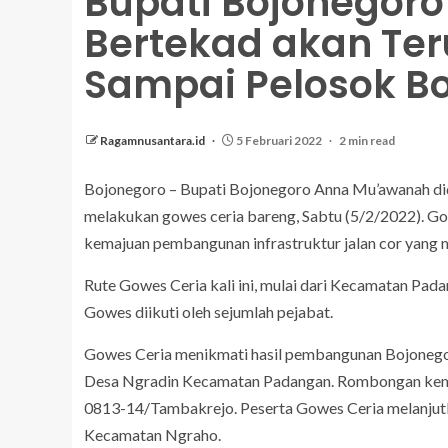
Bupati Bojonegor
Bertekad akan T
Sampai Pelosok B
Ragamnusantara.id
5 Februari 2022
2 min read
Bojonegoro – Bupati Bojonegoro Anna Mu’awanah di
melakukan gowes ceria bareng, Sabtu (5/2/2022). Go
kemajuan pembangunan infrastruktur jalan cor yang
Rute Gowes Ceria kali ini, mulai dari Kecamatan Pad
Gowes diikuti oleh sejumlah pejabat.
Gowes Ceria menikmati hasil pembangunan Bojonegor
Desa Ngradin Kecamatan Padangan. Rombongan kem
0813-14/Tambakrejo. Peserta Gowes Ceria melanjutkan
Kecamatan Ngraho.