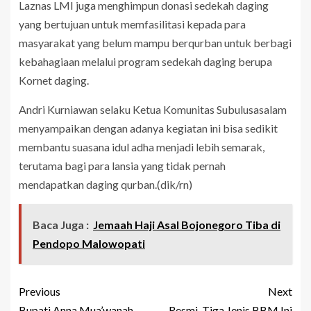
Laznas LMI juga menghimpun donasi sedekah daging
yang bertujuan untuk memfasilitasi kepada para
masyarakat yang belum mampu berqurban untuk berbagi
kebahagiaan melalui program sedekah daging berupa
Kornet daging.
Andri Kurniawan selaku Ketua Komunitas Subulusasalam
menyampaikan dengan adanya kegiatan ini bisa sedikit
membantu suasana idul adha menjadi lebih semarak,
terutama bagi para lansia yang tidak pernah
mendapatkan daging qurban.(dik/rn)
Baca Juga :
Jemaah Haji Asal Bojonegoro Tiba di
Pendopo Malowopati
Previous
Next
Bupati Anna Mua’wanah
Resmi, Tiga Jenis BBM Ini