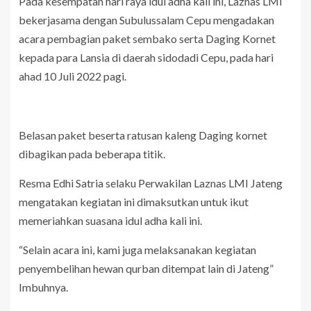
Pada kesempatan hari raya idul adha kali ini, Laznas LMI
bekerjasama dengan Subulussalam Cepu mengadakan
acara pembagian paket sembako serta Daging Kornet
kepada para Lansia di daerah sidodadi Cepu, pada hari
ahad 10 Juli 2022 pagi.
Belasan paket beserta ratusan kaleng Daging kornet
dibagikan pada beberapa titik.
Resma Edhi Satria selaku Perwakilan Laznas LMI Jateng
mengatakan kegiatan ini dimaksutkan untuk ikut
memeriahkan suasana idul adha kali ini.
“Selain acara ini, kami juga melaksanakan kegiatan
penyembelihan hewan qurban ditempat lain di Jateng”
Imbuhnya.