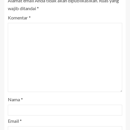
Alamat email Anda tidak akan dipublikasikan.
Ruas yang
wajib ditandai
*
Komentar
*
Nama
*
Email
*