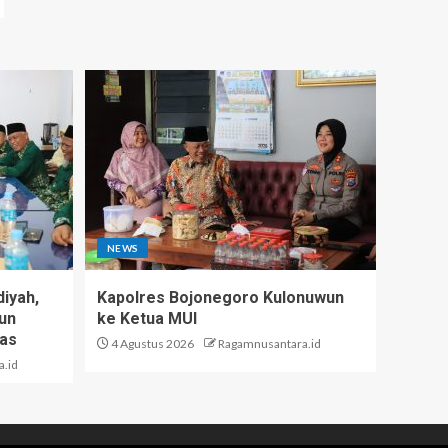
NEWS
iyah,
Kapolres Bojonegoro Kulonuwun
un
ke Ketua MUI
tas
4 Agustus 2026
Ragamnusantara.id
.id