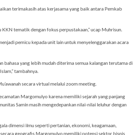
ikan terimakasih atas kerjasama yang baik antara Pemkab
itu KKN tematik dengan fokus perpustakaan,” ucap Muhrisun.
 menjadi pemicu kepada unit lain untuk menyelenggarakan acara
gan bahasa yang lebih mudah diterima semua kalangan terutama di
 Islam,” tambahnya.
u’awanah secara virtual melalui zoom meeting.
Kecamatan Margomulyo karena memiliki sejarah yang panjang
nitas Samin masih mengedepankan nilai-nilai leluhur dengan
gala dimensi ilmu seperti pertanian, ekonomi, keagamaan,
secara geografis Margomulyo memiliki potensi sektor bisnis