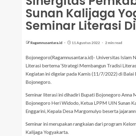
Sinergitas Pemkab
Sunan Kalijaga Yo
Seminar Literasi 
Ragamnusantara.id
11 Agustus 2022
2 min read
Bojonegoro(Ragamnusantara.id)- Universitas Islam 
Literasi bertema ‘Strategi Membangun Tradisi Litera
Kegiatan ini digelar pada Kamis (11/7/2022) di B
Bojonegoro.
Seminar literasi ini dihadiri Bupati Bojonegoro Ann
Bojonegoro Heri Widodo, Ketua LPPM UIN Sunan Ka
Enggarini, Kepala Desa Margomulyo beserta jajarann
Seminar ini merupakan rangkaian dari program Kelo
Kalijaga Yogyakarta.