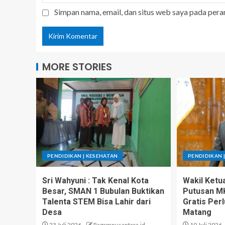
Simpan nama, email, dan situs web saya pada pera
MORE STORIES
PENDIDIKAN | KESEHATAN
PENDIDIKAN 
Sri Wahyuni : Tak Kenal Kota
Wakil Ketu
Besar, SMAN 1 Bubulan Buktikan
Putusan MK
Talenta STEM Bisa Lahir dari
Gratis Per
Desa
Matang
23 Juli 2026
Ragamnusantara.id
10 Juli 2026