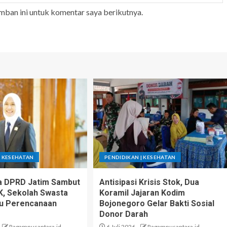
mban ini untuk komentar saya berikutnya.
| KESEHATAN
PENDIDIKAN | KESEHATAN
a DPRD Jatim Sambut
Antisipasi Krisis Stok, Dua
, Sekolah Swasta
Koramil Jajaran Kodim
lu Perencanaan
Bojonegoro Gelar Bakti Sosial
Donor Darah
Ragamnusantara.id
6 Juli 2026
Ragamnusantara.id