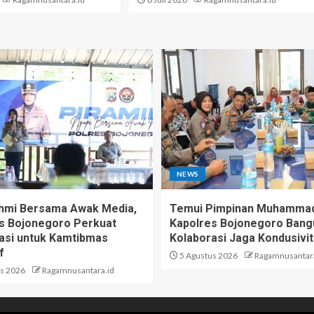
NEWS
ahmi Bersama Awak Media,
Temui Pimpinan Muhammad
s Bojonegoro Perkuat
Kapolres Bojonegoro Bang
asi untuk Kamtibmas
Kolaborasi Jaga Kondusivi
f
5 Agustus 2026
Ragamnusantara
s 2026
Ragamnusantara.id