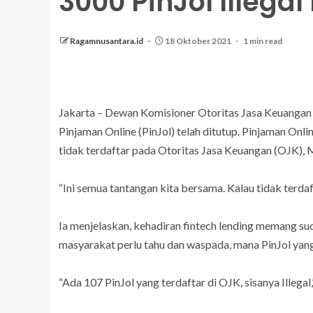
3000 PinJol Illegal
Ragamnusantara.id
18 Oktober 2021
1 min read
Jakarta – Dewan Komisioner Otoritas Jasa Keuanga
Pinjaman Online (PinJol) telah ditutup. Pinjaman Onli
tidak terdaftar pada Otoritas Jasa Keuangan (OJK), 
“Ini semua tantangan kita bersama. Kalau tidak terdaf
Ia menjelaskan, kehadiran fintech lending memang s
masyarakat perlu tahu dan waspada, mana PinJol yang 
“Ada 107 PinJol yang terdaftar di OJK, sisanya Illegal,”