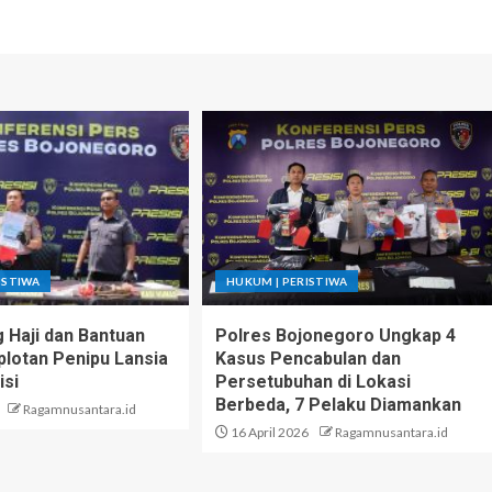
ISTIWA
HUKUM | PERISTIWA
g Haji dan Bantuan
Polres Bojonegoro Ungkap 4
lotan Penipu Lansia
Kasus Pencabulan dan
isi
Persetubuhan di Lokasi
Berbeda, 7 Pelaku Diamankan
Ragamnusantara.id
16 April 2026
Ragamnusantara.id