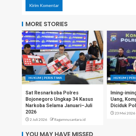
MORE STORIES
HUKUM | PERISTIWA
HUKUM | PER
Sat Resnarkoba Polres
Iming-imin
Bojonegoro Ungkap 34 Kasus
Uang, Komp
Narkoba Selama Januari–Juli
Diciduk Pol
2026
23 Mei 2026
2 Juli 2026
Ragamnusantara.id
YOU MAY HAVE MISSED