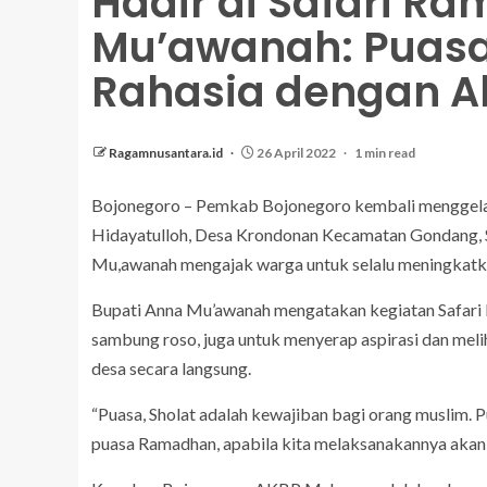
Hadir di Safari R
Mu’awanah: Puasa
Rahasia dengan A
Ragamnusantara.id
26 April 2022
1 min read
Bojonegoro – Pemkab Bojonegoro kembali menggelar S
Hidayatulloh, Desa Krondonan Kecamatan Gondang, S
Mu,awanah mengajak warga untuk selalu meningkatka
Bupati Anna Mu’awanah mengatakan kegiatan Safari 
sambung roso, juga untuk menyerap aspirasi dan mel
desa secara langsung.
“Puasa, Sholat adalah kewajiban bagi orang muslim. 
puasa Ramadhan, apabila kita melaksanakannya akan 