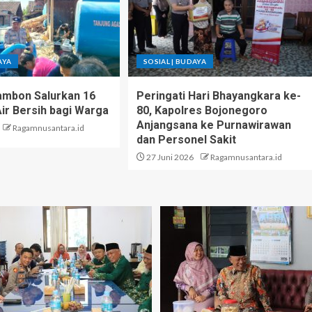
AYA
SOSIAL | BUDAYA
ambon Salurkan 16
Peringati Hari Bhayangkara ke-
Air Bersih bagi Warga
80, Kapolres Bojonegoro
Anjangsana ke Purnawirawan
Ragamnusantara.id
dan Personel Sakit
27 Juni 2026
Ragamnusantara.id