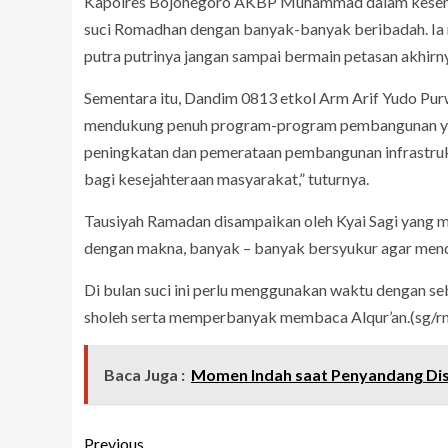
Kapolres Bojonegoro AKBP Muhammad dalam kesemp
suci Romadhan dengan banyak-banyak beribadah. Ia 
putra putrinya jangan sampai bermain petasan akhirny
Sementara itu, Dandim 0813 etkol Arm Arif Yudo Pu
mendukung penuh program-program pembangunan yan
peningkatan dan pemerataan pembangunan infrastrukt
bagi kesejahteraan masyarakat,” tuturnya.
Tausiyah Ramadan disampaikan oleh Kyai Sagi yang
dengan makna, banyak – banyak bersyukur agar mendap
Di bulan suci ini perlu menggunakan waktu dengan 
sholeh serta memperbanyak membaca Alqur’an.(sg/rn
Baca Juga :
Momen Indah saat Penyandang Dis
Previous