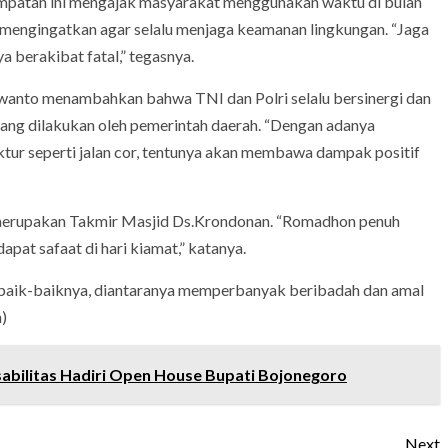
atan ini mengajak masyarakat menggunakan waktu di bulan
mengingatkan agar selalu menjaga keamanan lingkungan. “Jaga
a berakibat fatal,” tegasnya.
rwanto menambahkan bahwa TNI dan Polri selalu bersinergi dan
g dilakukan oleh pemerintah daerah. “Dengan adanya
ur seperti jalan cor, tentunya akan membawa dampak positif
 merupakan Takmir Masjid Ds.Krondonan. “Romadhon penuh
at safaat di hari kiamat,” katanya.
sebaik-baiknya, diantaranya memperbanyak beribadah dan amal
)
abilitas Hadiri Open House Bupati Bojonegoro
Next