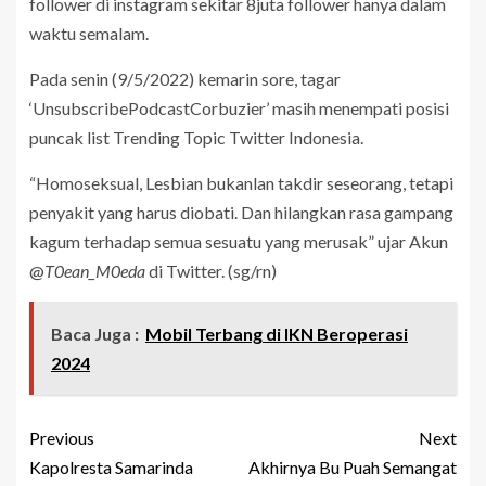
follower di instagram sekitar 8juta follower hanya dalam
waktu semalam.
Pada senin (9/5/2022) kemarin sore, tagar
‘UnsubscribePodcastCorbuzier’ masih menempati posisi
puncak list Trending Topic Twitter Indonesia.
“Homoseksual, Lesbian bukanlan takdir seseorang, tetapi
penyakit yang harus diobati. Dan hilangkan rasa gampang
kagum terhadap semua sesuatu yang merusak” ujar Akun
@
T0ean_M0eda
di Twitter. (sg/rn)
Baca Juga :
Mobil Terbang di IKN Beroperasi
2024
Previous
Next
Kapolresta Samarinda
Akhirnya Bu Puah Semangat