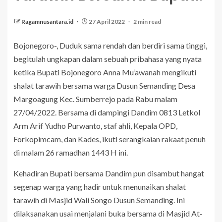
Ragamnusantara.id
27 April 2022
2 min read
Bojonegoro-, Duduk sama rendah dan berdiri sama tinggi,
begitulah ungkapan dalam sebuah pribahasa yang nyata
ketika Bupati Bojonegoro Anna Mu’awanah mengikuti
shalat tarawih bersama warga Dusun Semanding Desa
Margoagung Kec. Sumberrejo pada Rabu malam
27/04/2022. Bersama di dampingi Dandim 0813 Letkol
Arm Arif Yudho Purwanto, staf ahli, Kepala OPD,
Forkopimcam, dan Kades, ikuti serangkaian rakaat penuh
di malam 26 ramadhan 1443 H ini.
Kehadiran Bupati bersama Dandim pun disambut hangat
segenap warga yang hadir untuk menunaikan shalat
tarawih di Masjid Wali Songo Dusun Semanding. Ini
dilaksanakan usai menjalani buka bersama di Masjid At-