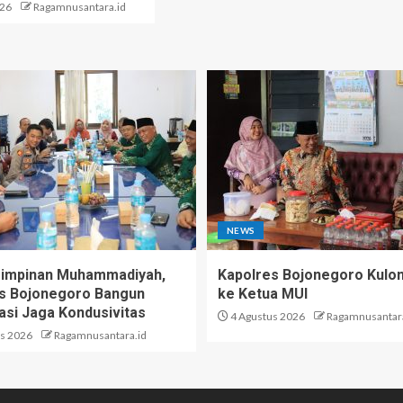
026
Ragamnusantara.id
NEWS
Pimpinan Muhammadiyah,
Kapolres Bojonegoro Kulo
s Bojonegoro Bangun
ke Ketua MUI
asi Jaga Kondusivitas
4 Agustus 2026
Ragamnusantara
s 2026
Ragamnusantara.id