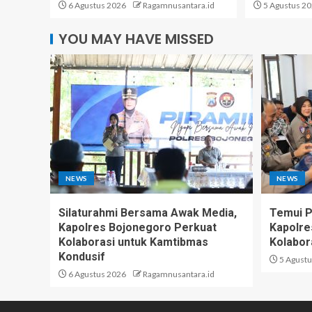
6 Agustus 2026
Ragamnusantara.id
5 Agustus 2
YOU MAY HAVE MISSED
NEWS
NEWS
Silaturahmi Bersama Awak Media,
Temui 
Kapolres Bojonegoro Perkuat
Kapolre
Kolaborasi untuk Kamtibmas
Kolabor
Kondusif
5 Agustu
6 Agustus 2026
Ragamnusantara.id