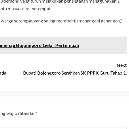
h 3 personil yang turun melakukan penanganan menggunakan 1
antu masyarakat setempat.
ama warga setempat yang saling membantu menangani genangan,”
 Kemenag Bojonegoro Gelar Pertemuan
Next
ada
Bupati Bojonegoro Serahkan SK PPPK Guru Tahap 1.
ang wajib ditandai
*