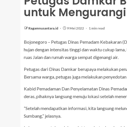
Petugas Damkar B
untuk Mengurangi
Ragamnusantara.id
9 Mei 2022
1 min read
Bojonegoro – Petugas Dinas Pemadam Kebakaran (Da
hujan dengan intensitas tinggi dan waktu cukup lama,
ruas Jalan dan rumah warga sempat digenangi air.
Petugas dari Dinas Damkar berupaya melakukan pen
Bersama warga, petugas juga melakukan penyedotan ai
Kabid Pemadaman Dan Penyelamatan Dinas Pemadam 
deras, pihaknya langsung menuju lokasi setelah mener
“Setelah mendapatkan informasi, kita langsung melunc
Sumbang,” jelasnya.