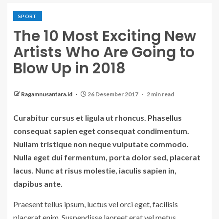
SPORT
The 10 Most Exciting New
Artists Who Are Going to
Blow Up in 2018
Ragamnusantara.id
26 Desember 2017
2 min read
Curabitur cursus et ligula ut rhoncus. Phasellus
consequat sapien eget consequat condimentum.
Nullam tristique non neque vulputate commodo.
Nulla eget dui fermentum, porta dolor sed, placerat
lacus. Nunc at risus molestie, iaculis sapien in,
dapibus ante.
Praesent tellus ipsum, luctus vel orci eget,
facilisis
placerat enim
. Suspendisse laoreet erat vel metus