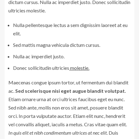
dictum cursus. Nulla ac imperdiet justo. Donec sollicitudin
ultricies molestie.
Nulla pellentesque lectus a sem dignissim laoreet at eu
elit.
Sed mattis magna vehicula dictum cursus.
Nulla ac imperdiet justo.
Donec sollicitudin ultricies
molestie.
Maecenas congue ipsum tortor, ut fermentum dui blandit
ac.
Sed scelerisque nisi eget augue blandit volutpat.
Etiam ornare urna at orci ultrices faucibus eget eu nunc.
Sed nibh ante, mollis non eros sit amet, posuere blandit
orci. In porta vulputate auctor. Etiam elit nunc, hendrerit
vel convallis aliquet, iaculis a metus. Cras vitae quam elit.
In quis elit et nibh condimentum ultrices at nec elit
. Duis