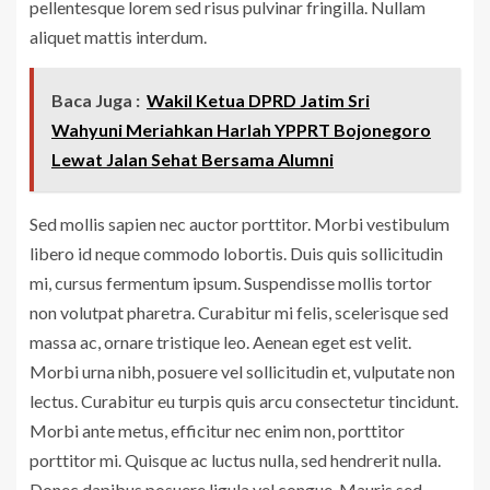
pellentesque lorem sed risus pulvinar fringilla. Nullam
aliquet mattis interdum.
Baca Juga :
Wakil Ketua DPRD Jatim Sri
Wahyuni Meriahkan Harlah YPPRT Bojonegoro
Lewat Jalan Sehat Bersama Alumni
Sed mollis sapien nec auctor porttitor. Morbi vestibulum
libero id neque commodo lobortis. Duis quis sollicitudin
mi, cursus fermentum ipsum. Suspendisse mollis tortor
non volutpat pharetra. Curabitur mi felis, scelerisque sed
massa ac, ornare tristique leo. Aenean eget est velit.
Morbi urna nibh, posuere vel sollicitudin et, vulputate non
lectus. Curabitur eu turpis quis arcu consectetur tincidunt.
Morbi ante metus, efficitur nec enim non, porttitor
porttitor mi. Quisque ac luctus nulla, sed hendrerit nulla.
Donec dapibus posuere ligula vel congue. Mauris sed