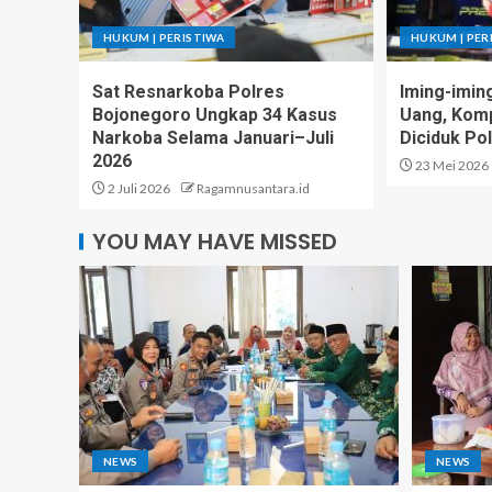
HUKUM | PERISTIWA
HUKUM | PER
Sat Resnarkoba Polres
Iming-imin
Bojonegoro Ungkap 34 Kasus
Uang, Komp
Narkoba Selama Januari–Juli
Diciduk Pol
2026
23 Mei 2026
2 Juli 2026
Ragamnusantara.id
YOU MAY HAVE MISSED
NEWS
NEWS