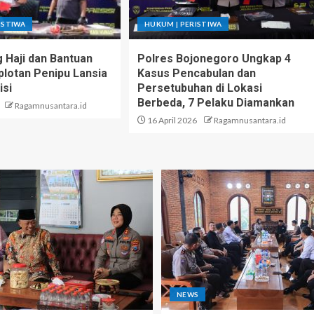
ISTIWA
HUKUM | PERISTIWA
g Haji dan Bantuan
Polres Bojonegoro Ungkap 4
lotan Penipu Lansia
Kasus Pencabulan dan
isi
Persetubuhan di Lokasi
Berbeda, 7 Pelaku Diamankan
Ragamnusantara.id
16 April 2026
Ragamnusantara.id
NEWS