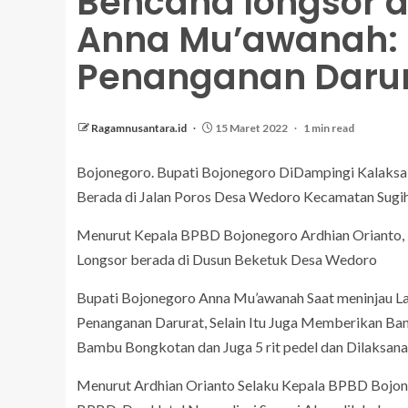
Bencana longsor d
Anna Mu’awanah: 
Penanganan Daru
Ragamnusantara.id
15 Maret 2022
1 min read
Bojonegoro. Bupati Bojonegoro DiDampingi Kalaksa
Berada di Jalan Poros Desa Wedoro Kecamatan Sugi
Menurut Kepala BPBD Bojonegoro Ardhian Orianto, L
Longsor berada di Dusun Beketuk Desa Wedoro
Bupati Bojonegoro Anna Mu’awanah Saat meninjau La
Penanganan Darurat, Selain Itu Juga Memberikan Ba
Bambu Bongkotan dan Juga 5 rit pedel dan Dilaksan
Menurut Ardhian Orianto Selaku Kepala BPBD Bojone