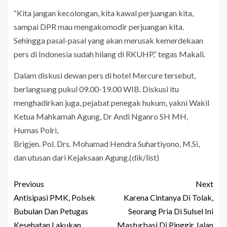
“Kita jangan kecolongan, kita kawal perjuangan kita,
sampai DPR mau mengakomodir perjuangan kita.
Sehingga pasal-pasal yang akan merusak kemerdekaan
pers di Indonesia sudah hilang di RKUHP,” tegas Makali.
Dalam diskusi dewan pers di hotel Mercure tersebut,
berlangsung pukul 09.00-19.00 WIB. Diskusi itu
menghadirkan juga, pejabat penegak hukum, yakni Wakil
Ketua Mahkamah Agung, Dr Andi Nganro SH MH,
Humas Polri,
Brigjen. Pol. Drs. Mohamad Hendra Suhartiyono, M.Si,
dan utusan dari Kejaksaan Agung.(dik/list)
Previous
Next
Antisipasi PMK, Polsek
Karena Cintanya Di Tolak,
Bubulan Dan Petugas
Seorang Pria Di Sulsel Ini
Kesehatan Lakukan
Masturbasi Di Pinggir Jalan