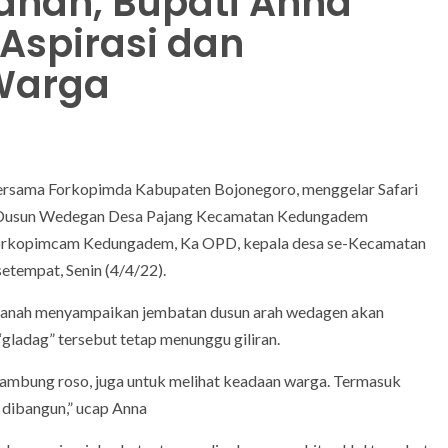
dhan, Bupati Anna
Aspirasi dan
Warga
ersama Forkopimda Kabupaten Bojonegoro, menggelar Safari
di Dusun Wedegan Desa Pajang Kecamatan Kedungadem
h Forkopimcam Kedungadem, Ka OPD, kepala desa se-Kecamatan
tempat, Senin (4/4/22).
anah menyampaikan jembatan dusun arah wedagen akan
ladag” tersebut tetap menunggu giliran.
 sambung roso, juga untuk melihat keadaan warga. Termasuk
 dibangun,” ucap Anna