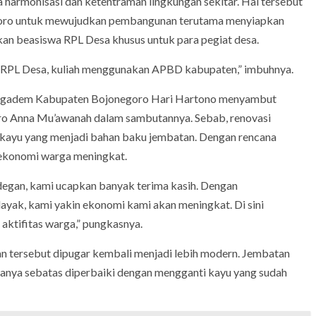
a harmonisasi dan ketentraman lingkungan sekitar. Hal tersebut
ro untuk mewujudkan pembangunan terutama menyiapkan
an beasiswa RPL Desa khusus untuk para pegiat desa.
i RPL Desa, kuliah menggunakan APBD kabupaten,” imbuhnya.
ungadem Kabupaten Bojonegoro Hari Hartono menyambut
ro Anna Mu’awanah dalam sambutannya. Sebab, renovasi
 kayu yang menjadi bahan baku jembatan. Dengan rencana
 ekonomi warga meningkat.
egan, kami ucapkan banyak terima kasih. Dengan
ayak, kami yakin ekonomi kami akan meningkat. Di sini
aktifitas warga,” pungkasnya.
n tersebut dipugar kembali menjadi lebih modern. Jembatan
i hanya sebatas diperbaiki dengan mengganti kayu yang sudah