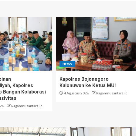
NEWS
pinan
Kapolres Bojonegoro
yah, Kapolres
Kulonuwun ke Ketua MUI
 Bangun Kolaborasi
4 Agustus 2026
Ragamnusantara.id
sivitas
026
Ragamnusantara.id