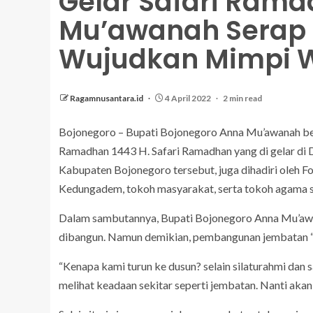
Gelar Safari Rama
Mu’awanah Serap 
Wujudkan Mimpi 
Ragamnusantara.id
4 April 2022
2 min read
Bojonegoro – Bupati Bojonegoro Anna Mu’awanah b
Ramadhan 1443 H. Safari Ramadhan yang di gelar 
Kabupaten Bojonegoro tersebut, juga dihadiri ole
Kedungadem, tokoh masyarakat, serta tokoh agama se
Dalam sambutannya, Bupati Bojonegoro Anna Mu’aw
dibangun. Namun demikian, pembangunan jembatan “g
“Kenapa kami turun ke dusun? selain silaturahmi dan
melihat keadaan sekitar seperti jembatan. Nanti akan