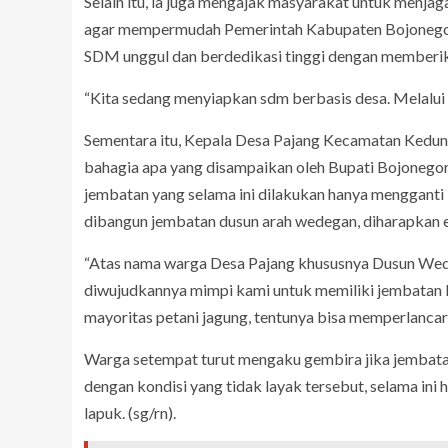
Selain itu, ia juga mengajak masyarakat untuk menjag
agar mempermudah Pemerintah Kabupaten Bojonego
SDM unggul dan berdedikasi tinggi dengan memberik
“Kita sedang menyiapkan sdm berbasis desa. Melalu
Sementara itu, Kepala Desa Pajang Kecamatan Ked
bahagia apa yang disampaikan oleh Bupati Bojonego
jembatan yang selama ini dilakukan hanya mengganti
dibangun jembatan dusun arah wedegan, diharapkan
“Atas nama warga Desa Pajang khususnya Dusun Wed
diwujudkannya mimpi kami untuk memiliki jembatan l
mayoritas petani jagung, tentunya bisa memperlancar 
Warga setempat turut mengaku gembira jika jembata
dengan kondisi yang tidak layak tersebut, selama in
lapuk. (sg/rn).