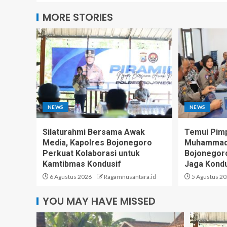
MORE STORIES
NEWS
NEWS
Silaturahmi Bersama Awak
Temui Pim
Media, Kapolres Bojonegoro
Muhammadi
Perkuat Kolaborasi untuk
Bojonegoro
Kamtibmas Kondusif
Jaga Kondu
6 Agustus 2026
Ragamnusantara.id
5 Agustus 2
YOU MAY HAVE MISSED