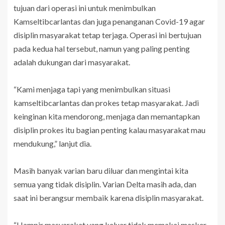
tujuan dari operasi ini untuk menimbulkan
Kamseltibcarlantas dan juga penanganan Covid-19 agar
disiplin masyarakat tetap terjaga. Operasi ini bertujuan
pada kedua hal tersebut, namun yang paling penting
adalah dukungan dari masyarakat.
“Kami menjaga tapi yang menimbulkan situasi
kamseltibcarlantas dan prokes tetap masyarakat. Jadi
keinginan kita mendorong, menjaga dan memantapkan
disiplin prokes itu bagian penting kalau masyarakat mau
mendukung,” lanjut dia.
Masih banyak varian baru diluar dan mengintai kita
semua yang tidak disiplin. Varian Delta masih ada, dan
saat ini berangsur membaik karena disiplin masyarakat.
“Hampir masyarakat yang keluar tidak memakai masker