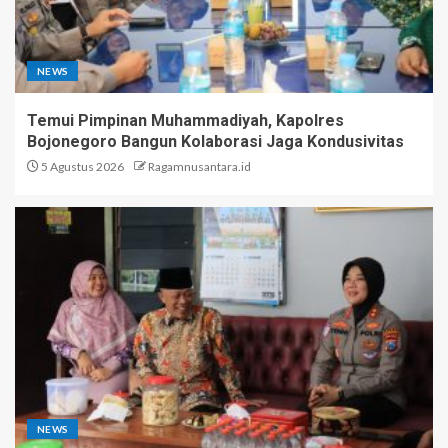
NEWS
Temui Pimpinan Muhammadiyah, Kapolres
Bojonegoro Bangun Kolaborasi Jaga Kondusivitas
5 Agustus 2026
Ragamnusantara.id
NEWS