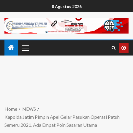
8 Agustus 2026
Home
NEWS
Kapolda Jatim Pimpin Apel Gelar Pasukan Operasi Patuh
Semeru 2021, Ada Empat Poin Sasaran Utama