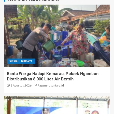
SOSIAL | BUDAYA
Bantu Warga Hadapi Kemarau, Polsek Ngambon
Distribusikan 8.000 Liter Air Bersih
8 Agustus 2026
Ragamnusantara.id