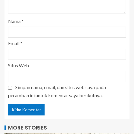
Nama
*
Email
*
Situs Web
Simpan nama, email, dan situs web saya pada
peramban ini untuk komentar saya berikutnya.
MORE STORIES