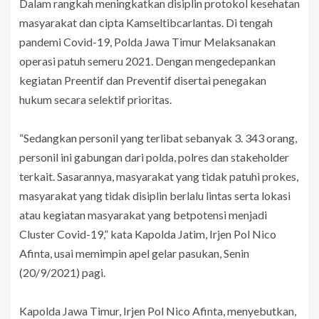
Dalam rangkah meningkatkan disiplin protokol kesehatan
masyarakat dan cipta Kamseltibcarlantas. Di tengah
pandemi Covid-19, Polda Jawa Timur Melaksanakan
operasi patuh semeru 2021. Dengan mengedepankan
kegiatan Preentif dan Preventif disertai penegakan
hukum secara selektif prioritas.
“Sedangkan personil yang terlibat sebanyak 3. 343 orang,
personil ini gabungan dari polda, polres dan stakeholder
terkait. Sasarannya, masyarakat yang tidak patuhi prokes,
masyarakat yang tidak disiplin berlalu lintas serta lokasi
atau kegiatan masyarakat yang betpotensi menjadi
Cluster Covid-19,” kata Kapolda Jatim, Irjen Pol Nico
Afinta, usai memimpin apel gelar pasukan, Senin
(20/9/2021) pagi.
Kapolda Jawa Timur, Irjen Pol Nico Afinta, menyebutkan,