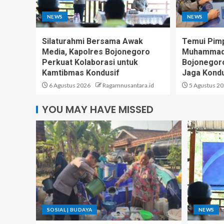
NEWS
NEWS
Silaturahmi Bersama Awak
Temui Pim
Media, Kapolres Bojonegoro
Muhammadi
Perkuat Kolaborasi untuk
Bojonegoro
Kamtibmas Kondusif
Jaga Kondu
6 Agustus 2026
Ragamnusantara.id
5 Agustus 2
YOU MAY HAVE MISSED
SOSIAL | BUDAYA
NEWS