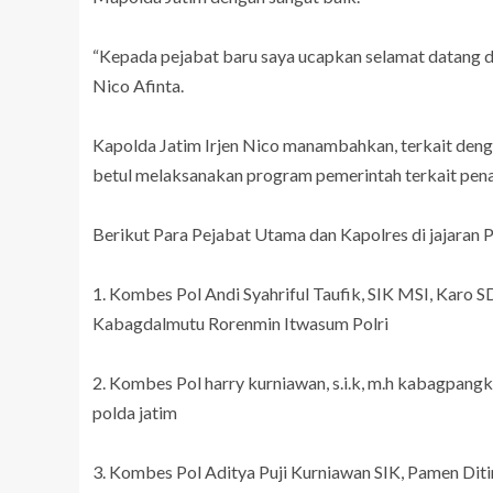
“Kepada pejabat baru saya ucapkan selamat datang da
Nico Afinta.
Kapolda Jatim Irjen Nico manambahkan, terkait dengan
betul melaksanakan program pemerintah terkait pen
Berikut Para Pejabat Utama dan Kapolres di jajaran P
1. Kombes Pol Andi Syahriful Taufik, SIK MSI, Karo 
Kabagdalmutu Rorenmin Itwasum Polri
2. Kombes Pol harry kurniawan, s.i.k, m.h kabagpangk
polda jatim
3. Kombes Pol Aditya Puji Kurniawan SIK, Pamen Dit