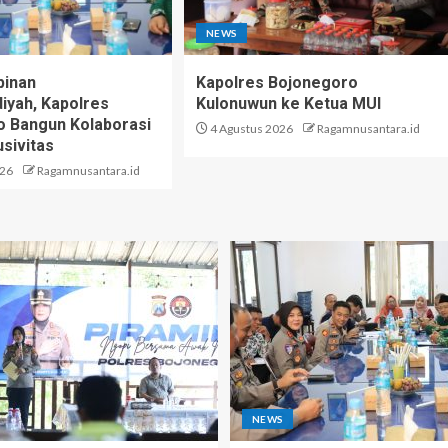
NEWS
pinan
Kapolres Bojonegoro
yah, Kapolres
Kulonuwun ke Ketua MUI
 Bangun Kolaborasi
4 Agustus 2026
Ragamnusantara.id
sivitas
026
Ragamnusantara.id
NEWS