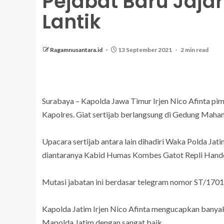
Pejabat Baru Jajar
Lantik
Ragamnusantara.id
13 September 2021
2 min read
Surabaya – Kapolda Jawa Timur Irjen Nico Afinta pim
Kapolres. Giat sertijab berlangsung di Gedung Maha
Upacara sertijab antara lain dihadiri Waka Polda Ja
diantaranya Kabid Humas Kombes Gatot Repli Hand
Mutasi jabatan ini berdasar telegram nomor ST/1701
Kapolda Jatim Irjen Nico Afinta mengucapkan banyak 
Mapolda Jatim dengan sangat baik.