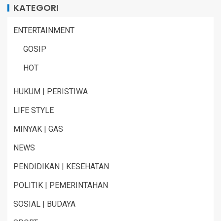
KATEGORI
ENTERTAINMENT
GOSIP
HOT
HUKUM | PERISTIWA
LIFE STYLE
MINYAK | GAS
NEWS
PENDIDIKAN | KESEHATAN
POLITIK | PEMERINTAHAN
SOSIAL | BUDAYA