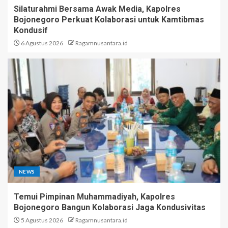
Silaturahmi Bersama Awak Media, Kapolres
Bojonegoro Perkuat Kolaborasi untuk Kamtibmas
Kondusif
6 Agustus 2026
Ragamnusantara.id
NEWS
Temui Pimpinan Muhammadiyah, Kapolres
Bojonegoro Bangun Kolaborasi Jaga Kondusivitas
5 Agustus 2026
Ragamnusantara.id