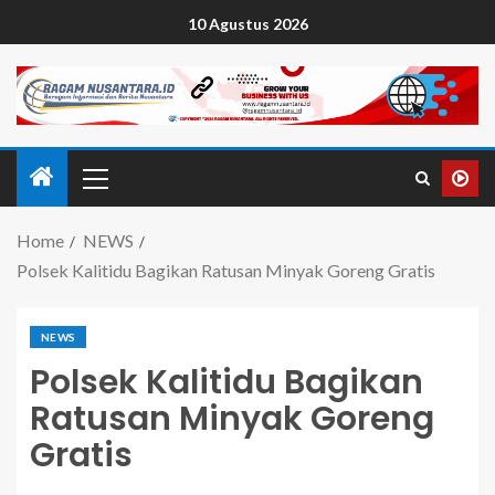
10 Agustus 2026
Home
NEWS
Polsek Kalitidu Bagikan Ratusan Minyak Goreng Gratis
NEWS
Polsek Kalitidu Bagikan
Ratusan Minyak Goreng
Gratis