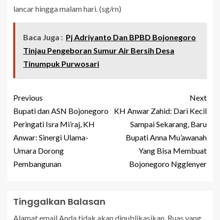
lancar hingga malam hari. (sg/rn)
Baca Juga :
Pj Adriyanto Dan BPBD Bojonegoro
Tinjau Pengeboran Sumur Air Bersih Desa
Tinumpuk Purwosari
Previous
Next
Bupati dan ASN Bojonegoro
KH Anwar Zahid: Dari Kecil
Peringati Isra Mi’raj, KH
Sampai Sekarang, Baru
Anwar: Sinergi Ulama-
Bupati Anna Mu’awanah
Umara Dorong
Yang Bisa Membuat
Pembangunan
Bojonegoro Ngglenyer
Tinggalkan Balasan
Alamat email Anda tidak akan dipublikasikan.
Ruas yang