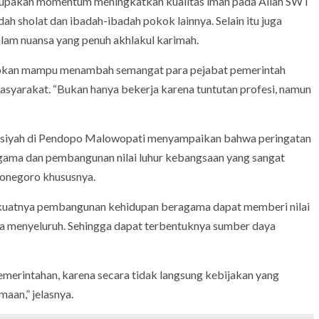
upakan momentum meningkatkan kualitas iman pada Allah SWT
ah sholat dan ibadah-ibadah pokok lainnya. Selain itu juga
lam nuansa yang penuh akhlakul karimah.
apkan mampu menambah semangat para pejabat pemerintah
syarakat. “Bukan hanya bekerja karena tuntutan profesi, namun
ausiyah di Pendopo Malowopati menyampaikan bahwa peringatan
agama dan pembangunan nilai luhur kebangsaan yang sangat
jonegoro khususnya.
uatnya pembangunan kehidupan beragama dapat memberi nilai
 menyeluruh. Sehingga dapat terbentuknya sumber daya
emerintahan, karena secara tidak langsung kebijakan yang
an,” jelasnya.