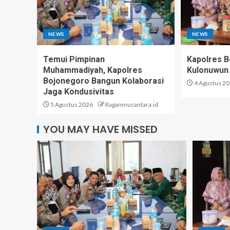
NEWS
NEWS
Temui Pimpinan
Kapolres 
Muhammadiyah, Kapolres
Kulonuwun
Bojonegoro Bangun Kolaborasi
4 Agustus 2
Jaga Kondusivitas
5 Agustus 2026
Ragamnusantara.id
YOU MAY HAVE MISSED