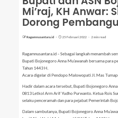
Bupati dan ASN Boj
Mi’raj, KH Anwar:
Dorong Pembang
Ragamnusantara.id
25 Februari 2022
2 min read
Ragamnusantara.id – Sebagai langkah menambah sem
Bupati Bojonegoro Anna Mu’awanah bersama para pe
Tahun 1443 H.
Acara digelar di Pendopo Malowopati Jl. Mas Tumape
Hadir dalam acara tersebut, Bupati Bojonegoro A
0813 Letkol Arm Arif Yudho Purwanto. Ketua Rois S
selaku penceramah dan para pejabat Pemerintah Boj
Dalam sambutanya, Bupati Bojonegoro Anna Mu’awan