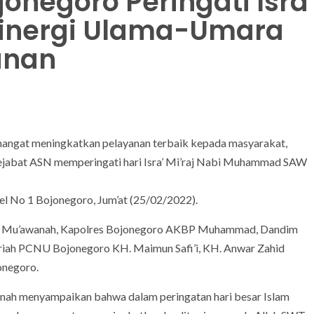
onegoro Peringati Isra
 Sinergi Ulama-Umara
unan
angat meningkatkan pelayanan terbaik kepada masyarakat,
jabat ASN memperingati hari Isra’ Mi’raj Nabi Muhammad SAW
l No 1 Bojonegoro, Jum’at (25/02/2022).
nna Mu’awanah, Kapolres Bojonegoro AKBP Muhammad, Dandim
uriah PCNU Bojonegoro KH. Maimun Safi’i, KH. Anwar Zahid
onegoro.
ah menyampaikan bahwa dalam peringatan hari besar Islam