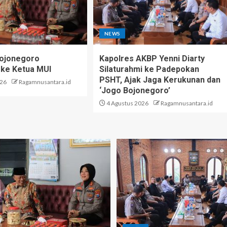
NEWS
Bojonegoro
Kapolres AKBP Yenni Diarty
 ke Ketua MUI
Silaturahmi ke Padepokan
PSHT, Ajak Jaga Kerukunan dan
026
Ragamnusantara.id
‘Jogo Bojonegoro’
4 Agustus 2026
Ragamnusantara.id