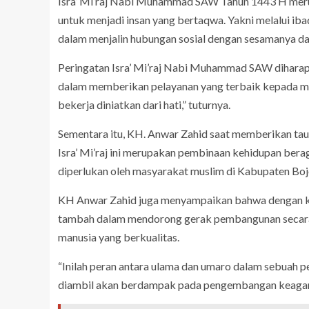
Isra’ Mi’raj Nabi Muhammad SAW Tahun 1443 H mer
untuk menjadi insan yang bertaqwa. Yakni melalui ibad
dalam menjalin hubungan sosial dengan sesamanya da
Peringatan Isra’ Mi’raj Nabi Muhammad SAW dihar
dalam memberikan pelayanan yang terbaik kepada ma
bekerja diniatkan dari hati,” tuturnya.
Sementara itu, KH. Anwar Zahid saat memberikan t
Isra’ Mi’raj ini merupakan pembinaan kehidupan ber
diperlukan oleh masyarakat muslim di Kabupaten Bo
KH Anwar Zahid juga menyampaikan bahwa dengan k
tambah dalam mendorong gerak pembangunan secara
manusia yang berkualitas.
“Inilah peran antara ulama dan umaro dalam sebuah p
diambil akan berdampak pada pengembangan keagama