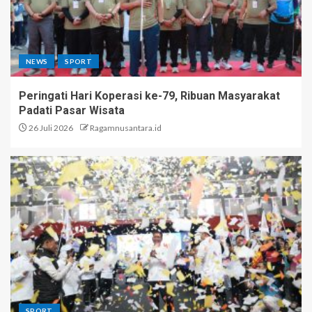
NEWS
SPORT
Peringati Hari Koperasi ke-79, Ribuan Masyarakat
Padati Pasar Wisata
26 Juli 2026
Ragamnusantara.id
SPORT