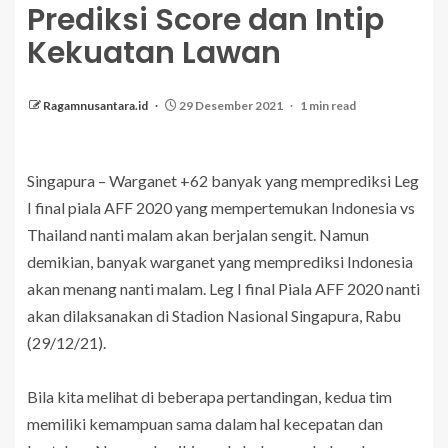
Prediksi Score dan Intip
Kekuatan Lawan
Ragamnusantara.id
29 Desember 2021
1 min read
Singapura – Warganet +62 banyak yang memprediksi Leg
I final piala AFF 2020 yang mempertemukan Indonesia vs
Thailand nanti malam akan berjalan sengit. Namun
demikian, banyak warganet yang memprediksi Indonesia
akan menang nanti malam. Leg I final Piala AFF 2020 nanti
akan dilaksanakan di Stadion Nasional Singapura, Rabu
(29/12/21).
Bila kita melihat di beberapa pertandingan, kedua tim
memiliki kemampuan sama dalam hal kecepatan dan