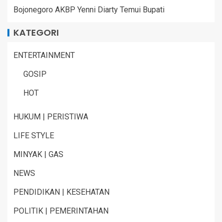
Bojonegoro AKBP Yenni Diarty Temui Bupati
KATEGORI
ENTERTAINMENT
GOSIP
HOT
HUKUM | PERISTIWA
LIFE STYLE
MINYAK | GAS
NEWS
PENDIDIKAN | KESEHATAN
POLITIK | PEMERINTAHAN