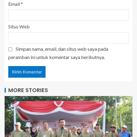
Email
*
Situs Web
Simpan nama, email, dan situs web saya pada
peramban ini untuk komentar saya berikutnya.
MORE STORIES