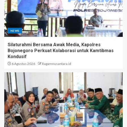
NEWS
Silaturahmi Bersama Awak Media, Kapolres
Bojonegoro Perkuat Kolaborasi untuk Kamtibmas
Kondusif
6 Agustus 2026
Ragamnusantara.id