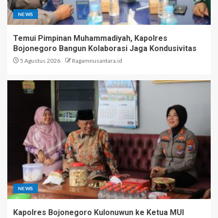
NEWS
Temui Pimpinan Muhammadiyah, Kapolres
Bojonegoro Bangun Kolaborasi Jaga Kondusivitas
5 Agustus 2026
Ragamnusantara.id
NEWS
Kapolres Bojonegoro Kulonuwun ke Ketua MUI