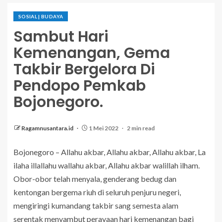
SOSIAL | BUDAYA
Sambut Hari
Kemenangan, Gema
Takbir Bergelora Di
Pendopo Pemkab
Bojonegoro.
Ragamnusantara.id
1 Mei 2022
2 min read
Bojonegoro – Allahu akbar, Allahu akbar, Allahu akbar, La
ilaha illallahu wallahu akbar, Allahu akbar walillah ilham.
Obor-obor telah menyala, genderang bedug dan
kentongan bergema riuh di seluruh penjuru negeri,
mengiringi kumandang takbir sang semesta alam
serentak menyambut perayaan hari kemenangan bagi