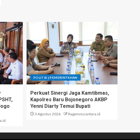
POLITIK | PEMERINTAHAN
y
Perkuat Sinergi Jaga Kamtibmas,
PSHT,
Kapolres Baru Bojonegoro AKBP
Jogo
Yenni Diarty Temui Bupati
3 Agustus 2026
Ragamnusantara.id
.id