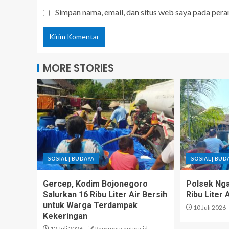
Simpan nama, email, dan situs web saya pada pera
MORE STORIES
SOSIAL | BUDAYA
SOSIAL | BUD
Gercep, Kodim Bojonegoro
Polsek Ng
Salurkan 16 Ribu Liter Air Bersih
Ribu Liter 
untuk Warga Terdampak
10 Juli 2026
Kekeringan
12 Juli 2026
Ragamnusantara.id