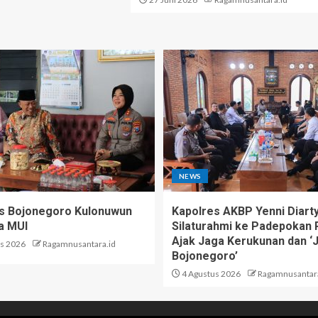
NEWS
s Bojonegoro Kulonuwun
Kapolres AKBP Yenni Diart
a MUI
Silaturahmi ke Padepokan 
Ajak Jaga Kerukunan dan ‘
s 2026
Ragamnusantara.id
Bojonegoro’
4 Agustus 2026
Ragamnusantara