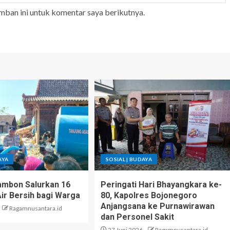
mban ini untuk komentar saya berikutnya.
AYA
SOSIAL | BUDAYA
ambon Salurkan 16
Peringati Hari Bhayangkara ke-
Air Bersih bagi Warga
80, Kapolres Bojonegoro
Anjangsana ke Purnawirawan
Ragamnusantara.id
dan Personel Sakit
27 Juni 2026
Ragamnusantara.id