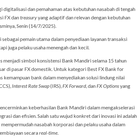
gi digitalisasi dan pemahaman atas kebutuhan nasabah di tengah
si FX dan
treasury
yang adaptif dan relevan dengan kebutuhan
sminya, Senin (14/7/2025).
i sebagai pemain utama dalam penyediaan layanan transaksi
 tapi juga pelaku usaha menengah dan kecil.
ns menjadi simbol konsistensi Bank Mandiri selama 15 tahun
sar di pasar FX domestik. Untuk kategori Best FX Bank for
as kemampuan bank dalam menyediakan solusi lindung nilai
CCS),
Interest Rate Swap
(IRS),
FX Forward
, dan
FX Options
yang
encerminkan keberhasilan Bank Mandiri dalam mengakselerasi
asi dan efisien. Salah satu wujud konkret dari inovasi ini adalah
ang mempermudah nasabah korporasi dan pelaku usaha dalam
 pembiayaan secara
real-time
.