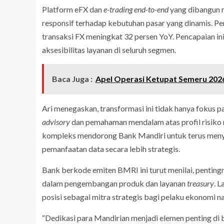
Platform eFX dan
e-trading end-to-end
yang dibangun m
responsif terhadap kebutuhan pasar yang dinamis. Per
transaksi FX meningkat 32 persen YoY. Pencapaian ini
aksesibilitas layanan di seluruh segmen.
Baca Juga :
Apel Operasi Ketupat Semeru 2026
Ari menegaskan, transformasi ini tidak hanya fokus 
advisory
dan pemahaman mendalam atas profil risiko 
kompleks mendorong Bank Mandiri untuk terus menye
pemanfaatan data secara lebih strategis.
Bank berkode emiten BMRI ini turut menilai, pentingn
dalam pengembangan produk dan layanan
treasury
. 
posisi sebagai mitra strategis bagi pelaku ekonomi n
“Dedikasi para Mandirian menjadi elemen penting di b