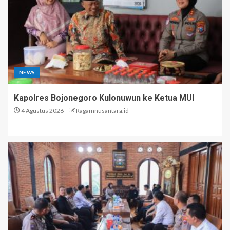
NEWS
Kapolres Bojonegoro Kulonuwun ke Ketua MUI
4 Agustus 2026
Ragamnusantara.id