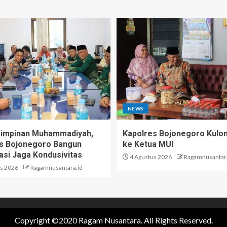
NEWS
Pimpinan Muhammadiyah,
Kapolres Bojonegoro Kulo
s Bojonegoro Bangun
ke Ketua MUI
asi Jaga Kondusivitas
4 Agustus 2026
Ragamnusantara
s 2026
Ragamnusantara.id
Copyright ©2020 Ragam Nusantara. All Rights Reserved.