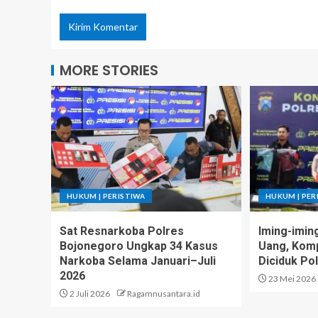
MORE STORIES
HUKUM | PERISTIWA
HUKUM | PER
Sat Resnarkoba Polres
Iming-imin
Bojonegoro Ungkap 34 Kasus
Uang, Komp
Narkoba Selama Januari–Juli
Diciduk Pol
2026
23 Mei 2026
2 Juli 2026
Ragamnusantara.id