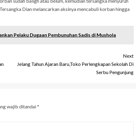
rban sudah baligh atau belum, kemudian tersangka menyuruh
 Tersangka Dian melancarkan aksinya mencabuli korban hingga
ankan Pelaku Dugaan Pembunuhan Sadis di Mushola
Next
an
Jelang Tahun Ajaran Baru,Toko Perlengkapan Sekolah Di
Serbu Pengunjung
ang wajib ditandai
*