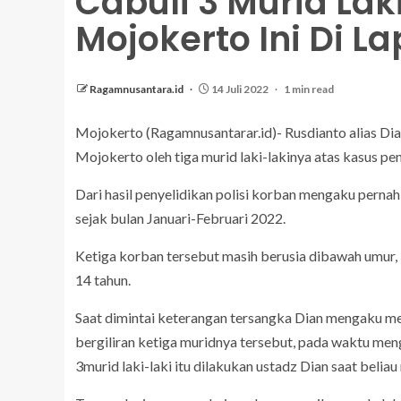
Cabuli 3 Murid Lak
Mojokerto Ini Di La
Ragamnusantara.id
14 Juli 2022
1 min read
Mojokerto (Ragamnusantarar.id)- Rusdianto alias Dia
Mojokerto oleh tiga murid laki-lakinya atas kasus pe
Dari hasil penyelidikan polisi korban mengaku pernah
sejak bulan Januari-Februari 2022.
Ketiga korban tersebut masih berusia dibawah umur, 
14 tahun.
Saat dimintai keterangan tersangka Dian mengaku me
bergiliran ketiga muridnya tersebut, pada waktu menga
3murid laki-laki itu dilakukan ustadz Dian saat beli