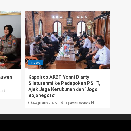
NEWS
nuwun
Kapolres AKBP Yenni Diarty
Silaturahmi ke Padepokan PSHT,
Ajak Jaga Kerukunan dan ‘Jogo
.id
Bojonegoro’
4 Agustus 2026
Ragamnusantara.id