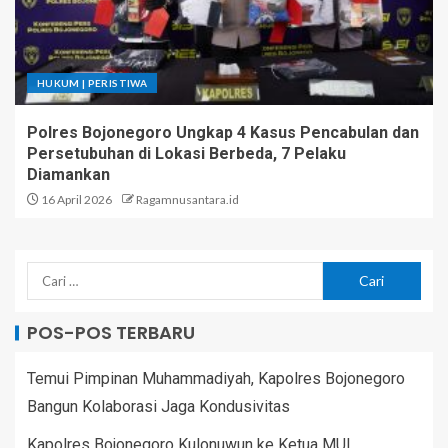
HUKUM | PERISTIWA
Polres Bojonegoro Ungkap 4 Kasus Pencabulan dan
Persetubuhan di Lokasi Berbeda, 7 Pelaku
Diamankan
16 April 2026
Ragamnusantara.id
POS-POS TERBARU
Temui Pimpinan Muhammadiyah, Kapolres Bojonegoro
Bangun Kolaborasi Jaga Kondusivitas
Kapolres Bojonegoro Kulonuwun ke Ketua MUI