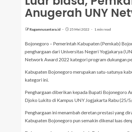
Luar biasa, Pemka
Anugerah UNY Net
Ragamnusantara.id
25 Mei 2022
1 min read
Bojonegoro – Pemerintah Kabupaten (Pemkab) Bojone
penghargaan dari Universitas Negeri Yogjakarya (
Network Award 2022 kategori program dukungan p
Kabupaten Bojonegoro merupakan satu-satunya kabu
kategori ini.
Penghargaan diberikan kepada Bupati Bojonegoro An
Djoko Lukito di Kampus UNY Jogjakarta Rabu (25/5
Penghargaan ini menambah deretan prestasi yang di
Kabupaten Bojonegoro pun semakin dikenal luas de