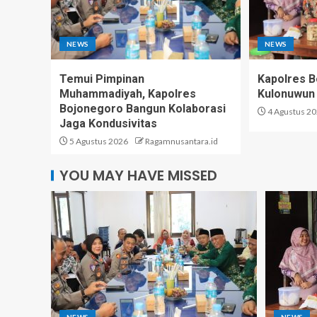
NEWS
NEWS
Temui Pimpinan
Kapolres 
Muhammadiyah, Kapolres
Kulonuwun
Bojonegoro Bangun Kolaborasi
4 Agustus 2
Jaga Kondusivitas
5 Agustus 2026
Ragamnusantara.id
YOU MAY HAVE MISSED