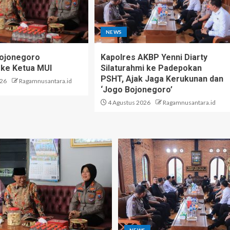
NEWS
Bojonegoro
Kapolres AKBP Yenni Diarty
 ke Ketua MUI
Silaturahmi ke Padepokan
PSHT, Ajak Jaga Kerukunan dan
026
Ragamnusantara.id
‘Jogo Bojonegoro’
4 Agustus 2026
Ragamnusantara.id