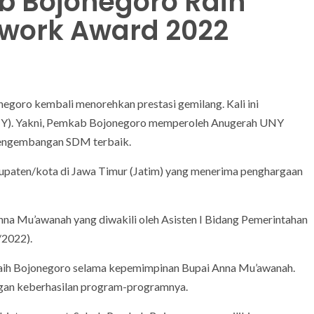
b Bojonegoro Raih
work Award 2022
goro kembali menorehkan prestasi gemilang. Kali ini
UNY). Yakni, Pemkab Bojonegoro memperoleh Anugerah UNY
engembangan SDM terbaik.
paten/kota di Jawa Timur (Jatim) yang menerima penghargaan
na Mu’awanah yang diwakili oleh Asisten I Bidang Pemerintahan
/2022).
raih Bojonegoro selama kepemimpinan Bupai Anna Mu’awanah.
ngan keberhasilan program-programnya.