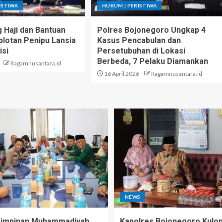
ISTIWA
HUKUM | PERISTIWA
g Haji dan Bantuan
Polres Bojonegoro Ungkap 4
lotan Penipu Lansia
Kasus Pencabulan dan
isi
Persetubuhan di Lokasi
Berbeda, 7 Pelaku Diamankan
Ragamnusantara.id
16 April 2026
Ragamnusantara.id
NEWS
Pimpinan Muhammadiyah,
Kapolres Bojonegoro Kulo