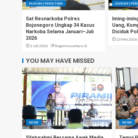
HUKUM | PERISTIWA
HUKUM | PER
Sat Resnarkoba Polres
Iming-imin
Bojonegoro Ungkap 34 Kasus
Uang, Komp
Narkoba Selama Januari–Juli
Diciduk Pol
2026
23 Mei 2026
2 Juli 2026
Ragamnusantara.id
YOU MAY HAVE MISSED
NEWS
NEWS
Silaturahmi Bersama Awak Media,
Temui 