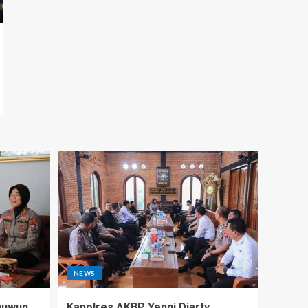
NEWS
nuwun
Kapolres AKBP Yenni Diarty