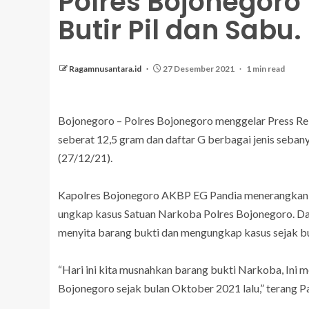
Polres Bojonegor
Butir Pil dan Sabu.
Ragamnusantara.id
27 Desember 2021
1 min read
Bojonegoro – Polres Bojonegoro menggelar Press Re
seberat 12,5 gram dan daftar G berbagai jenis seban
(27/12/21).
Kapolres Bojonegoro AKBP EG Pandia menerangkan b
ungkap kasus Satuan Narkoba Polres Bojonegoro. Da
menyita barang bukti dan mengungkap kasus sejak b
“Hari ini kita musnahkan barang bukti Narkoba, Ini m
Bojonegoro sejak bulan Oktober 2021 lalu,” terang P