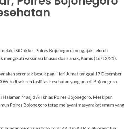
ar, Polres Bojonegoro
esehatan
melalui SiDokkes Polres Bojonegoro mengajak seluruh
uk mengikuti vaksinasi khusus dosis anak, Kamis (16/12/21).
aksanakan serentak besuk pagi Hari Jumat tanggal 17 Desember
Wib di seluruh fasilitas kesehatan yang ada di Bojonegoro.
di Halaman Masjid Al Ikhlas Polres Bojonegoro. Meskipun
 namun Polres Bojonegoro tetap melayani masyarakat umum yang
knya, agar membawa foto copy KK dan KTP milik orang tua