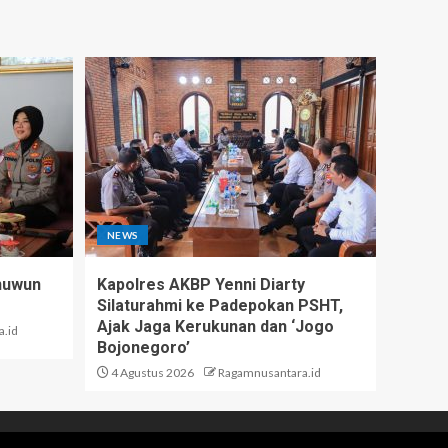
NEWS
nuwun
Kapolres AKBP Yenni Diarty
Silaturahmi ke Padepokan PSHT,
Ajak Jaga Kerukunan dan ‘Jogo
.id
Bojonegoro’
4 Agustus 2026
Ragamnusantara.id