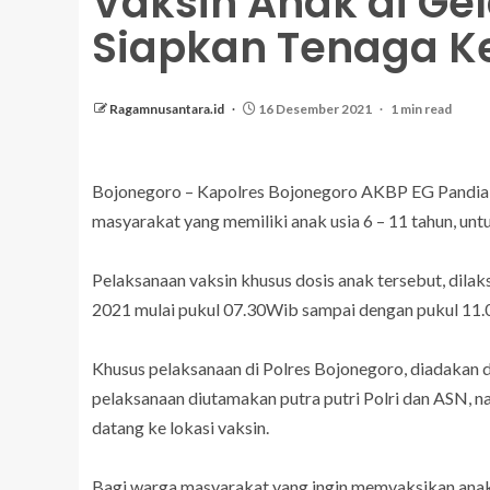
Vaksin Anak di Gel
Siapkan Tenaga K
Ragamnusantara.id
16 Desember 2021
1 min read
Bojonegoro – Kapolres Bojonegoro AKBP EG Pandia 
masyarakat yang memiliki anak usia 6 – 11 tahun, unt
Pelaksanaan vaksin khusus dosis anak tersebut, dil
2021 mulai pukul 07.30Wib sampai dengan pukul 11.00
Khusus pelaksanaan di Polres Bojonegoro, diadakan 
pelaksanaan diutamakan putra putri Polri dan ASN,
datang ke lokasi vaksin.
Bagi warga masyarakat yang ingin memvaksikan ana