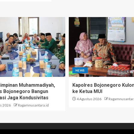
NEWS
Pimpinan Muhammadiyah,
Kapolres Bojonegoro Kulo
s Bojonegoro Bangun
ke Ketua MUI
asi Jaga Kondusivitas
4 Agustus 2026
Ragamnusantara
s 2026
Ragamnusantara.id