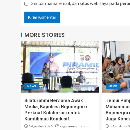
Simpan nama, email, dan situs web saya pada pera
MORE STORIES
NEWS
NEWS
Silaturahmi Bersama Awak
Temui Pim
Media, Kapolres Bojonegoro
Muhammadi
Perkuat Kolaborasi untuk
Bojonegoro
Kamtibmas Kondusif
Jaga Kondu
6 Agustus 2026
Ragamnusantara.id
5 Agustus 2