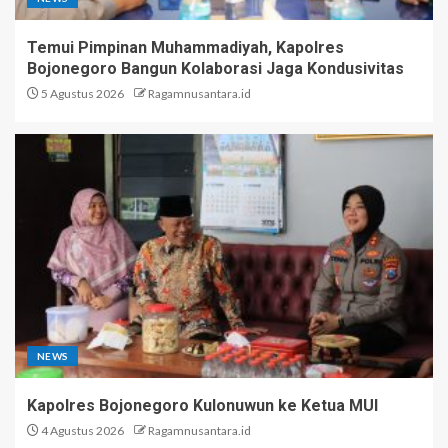
Temui Pimpinan Muhammadiyah, Kapolres
Bojonegoro Bangun Kolaborasi Jaga Kondusivitas
5 Agustus 2026
Ragamnusantara.id
NEWS
Kapolres Bojonegoro Kulonuwun ke Ketua MUI
4 Agustus 2026
Ragamnusantara.id