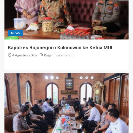
NEWS
Kapolres Bojonegoro Kulonuwun ke Ketua MUI
4 Agustus 2026
Ragamnusantara.id